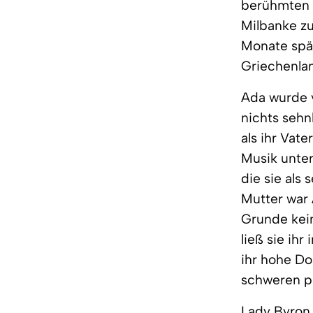
berühmten e
Milbanke zu
Monate spät
Griechenlan
Ada wurde v
nichts sehn
als ihr Vat
Musik unter
die sie als
Mutter war 
Grunde kein
ließ sie ih
ihr hohe D
schweren p
Lady Byron