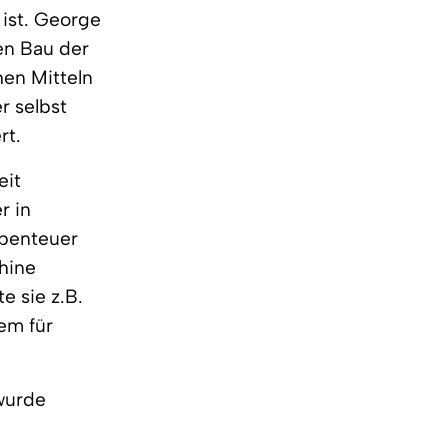
ist. George
en Bau der
en Mitteln
r selbst
rt.
eit
r in
abenteuer
hine
e sie z.B.
em für
 wurde