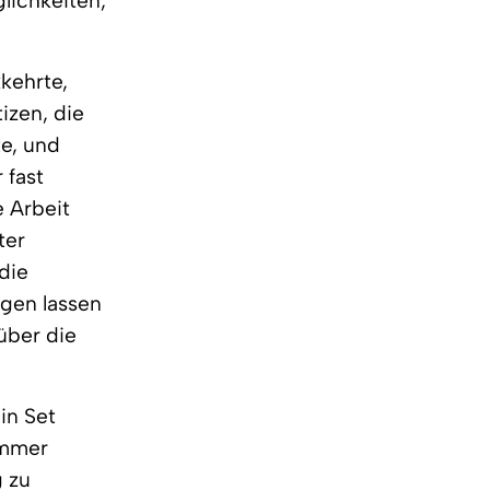
lichkeiten,
kehrte,
izen, die
te, und
 fast
e Arbeit
ter
die
gen lassen
über die
in Set
immer
g zu