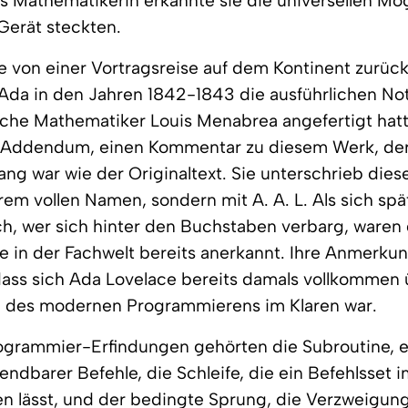
ls Mathematikerin erkannte sie die universellen Mög
Gerät steckten.
 von einer Vortragsreise auf dem Kontinent zurück
Ada in den Jahren 1842-1843 die ausführlichen Not
ische Mathematiker Louis Menabrea angefertigt hat
n Addendum, einen Kommentar zu diesem Werk, der
lang war wie der Originaltext. Sie unterschrieb dies
hrem vollen Namen, sondern mit A. A. L. Als sich spä
, wer sich hinter den Buchstaben verbarg, waren 
in der Fachwelt bereits anerkannt. Ihre Anmerkun
ass sich Ada Lovelace bereits damals vollkommen 
 des modernen Programmierens im Klaren war.
ogrammier-Erfindungen gehörten die Subroutine, e
ndbarer Befehle, die Schleife, die ein Befehlsset 
en lässt, und der bedingte Sprung, die Verzweigun