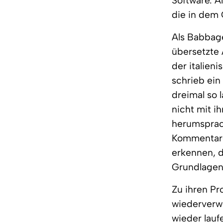
Software. A
die in dem 
Als Babbage
übersetzte 
der italien
schrieb ei
dreimal so 
nicht mit i
herumsprach
Kommentare 
erkennen, d
Grundlagen
Zu ihren Pr
wiederverwe
wieder lauf