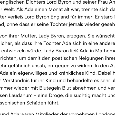
nglischen Dichters Lord Byron und seiner Frau An
r Welt. Als Ada einen Monat alt war, trennte sich da
er verließ Lord Byron England für immer. Er starb 
d, ohne dass er seine Tochter jemals wieder geseh
on ihrer Mutter, Lady Byron, erzogen. Sie wünscht
licher, als dass ihre Tochter Ada sich in eine ander
er entwickeln würde. Lady Byron ließ Ada in Mathem
richten, um damit den poetischen Neigungen ihres
 sehr gefährlich ansah, entgegen zu wirken. In den A
Ada ein eigenwilliges und kränkliches Kind. Dabei h
 Verständnis für ihr Kind und behandelte es sehr üb
r immer wieder mit Blutegeln Blut abnehmen und ve
osen Laudanum - eine Droge, die süchtig macht un
sychischen Schäden führt.
 und Ada waren Mitglieder der vornehmen London