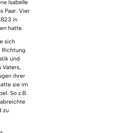
ne Isabelle
s Paar. Vier
1823 in
en hatte.
e sich
e Richtung
atik und
 Vaters,
ugen ihrer
atte sie im
el. So z.B.
rabreichte
d zu
er