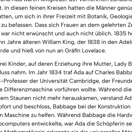
t. In diesen feinen Kreisen hatten die Männer ge
tten, um sich in ihrer Freizeit mit Botanik, Geologi
zu befassen. Dass sich Frauen an dem gelehrten Ze
, war nicht erwünscht und auch nicht üblich. 1835 h
n Jahre älteren William King, der 1838 in den Ade
de und hieß von nun an Gräfin Lovelace.
rei Kinder, auf deren Erziehung ihre Mutter, Lady B
luss nahm. Im Jahr 1834 traf Ada auf Charles Babb
Professer der Universität Cambridge, der Freunde
e Differenzmaschine vorführen wollte. Während die
dem Staunen nicht mehr herauskamen, verstand Ad
fort und beschloss, Babbage bei der Konstruktion
en Maschine zu helfen. Während Babbage die Hard
ocomputers entwickelte, war Ada die Schöpferin se