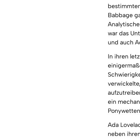
bestimmten 
Babbage gab
Analytische
war das Unt
und auch Ad
In ihren le
einigermaße
Schwierigke
verwickelte
aufzutreibe
ein mechani
Ponywetten 
Ada Lovelac
neben ihrem