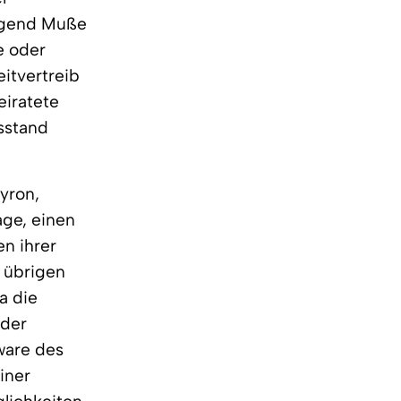
nügend Muße
e oder
itvertreib
eiratete
lsstand
yron,
age, einen
n ihrer
 übrigen
a die
 der
ware des
iner