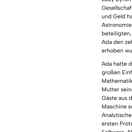
Gesellschaf
und Geld ha
Astronomie 
beteiligten
Ada den zeh
erhoben wur
Ada hatte d
großen Einf
Mathematik-
Mutter sein
Gäste aus 
Maschine so
Analytisch
ersten Prot