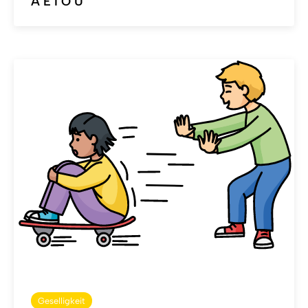
A E I O U
Geselligkeit