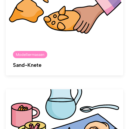
Modelliermassen
Sand-Knete