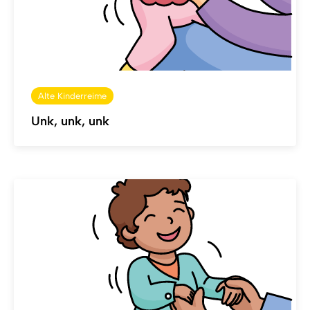
Alte Kinderreime
Unk, unk, unk