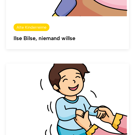
Alte Kinderreime
Ilse Bilse, niemand willse