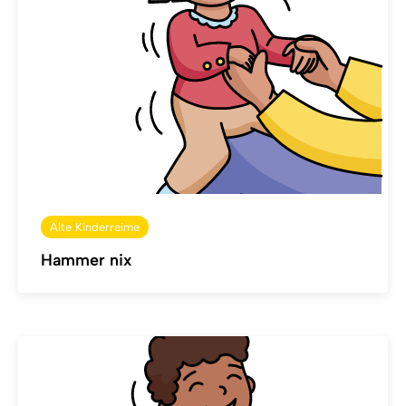
Alte Kinderreime
Hammer nix