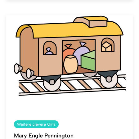
Weitere clevere Girls
Mary Engle Pennington