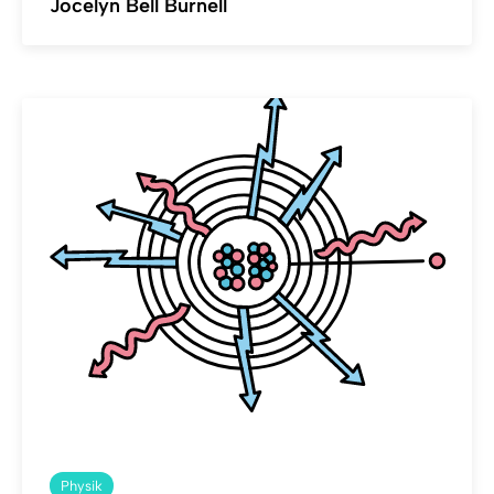
Jocelyn Bell Burnell
Physik