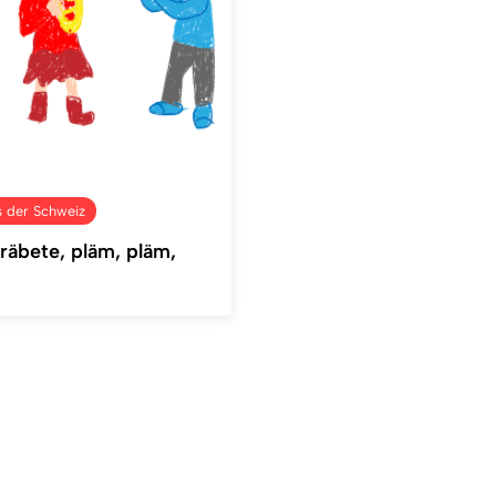
s der Schweiz
räbete, pläm, pläm,