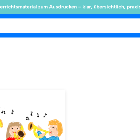
errichtsmaterial zum Ausdrucken – klar, übersichtlich, praxi