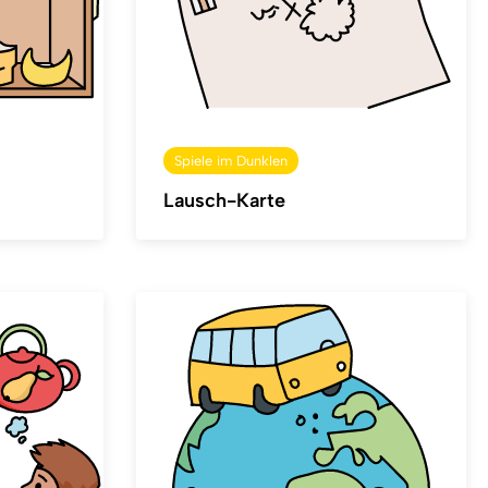
Spiele im Dunklen
Lausch-Karte