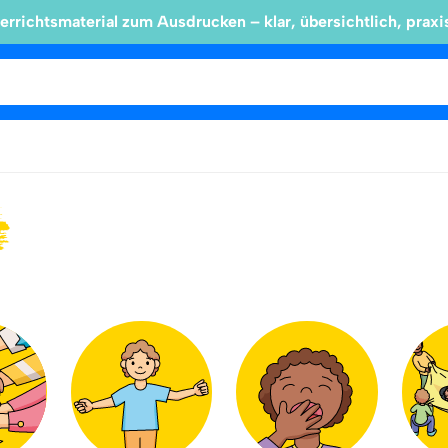
errichtsmaterial zum Ausdrucken – klar, übersichtlich, praxi