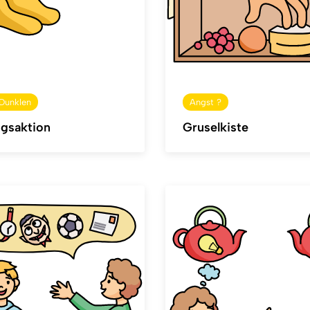
 Dunklen
Angst ?
ngsaktion
Gruselkiste