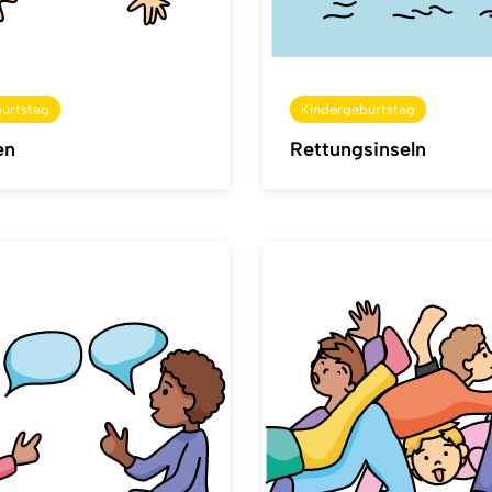
urtstag
Kindergeburtstag
en
Rettungsinseln