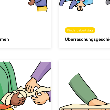
Kindergeburtstag
mmen
Überraschungsgeschi