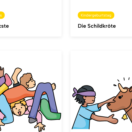
s
Kindergeburtstag
kste
Die Schildkröte