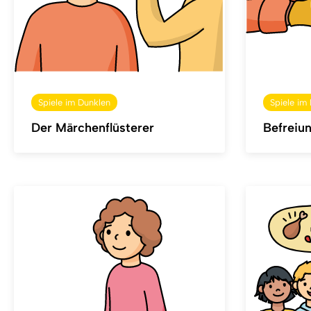
Spiele im Dunklen
Spiele im
Der Märchenflüsterer
Befreiu