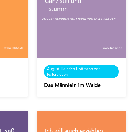
August Heinrich Hoffmann von
Fallersleben
Das Männlein im Walde