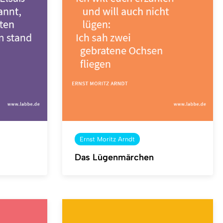
Ernst Moritz Arndt
Das Lügenmärchen