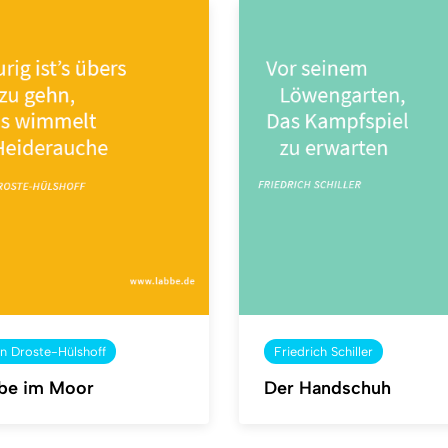
n Droste-Hülshoff
Friedrich Schiller
be im Moor
Der Handschuh