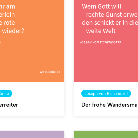
örike
Joseph von Eichendorff
rreiter
Der frohe Wandersma