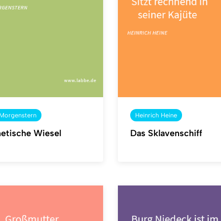
 Morgenstern
Heinrich Heine
hetische Wiesel
Das Sklavenschiff