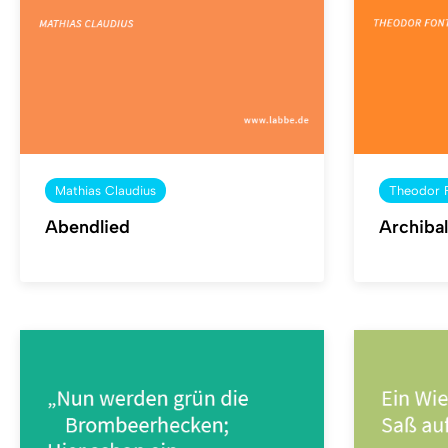
Mathias Claudius
Theodor 
Abendlied
Archiba