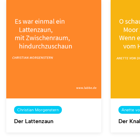
Christian Morgenstern
Anette vo
Der Lattenzaun
Der Kna