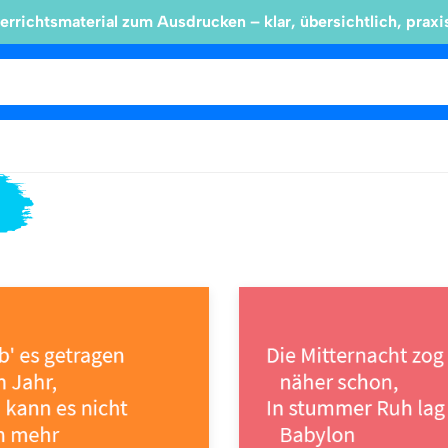
errichtsmaterial zum Ausdrucken – klar, übersichtlich, praxi