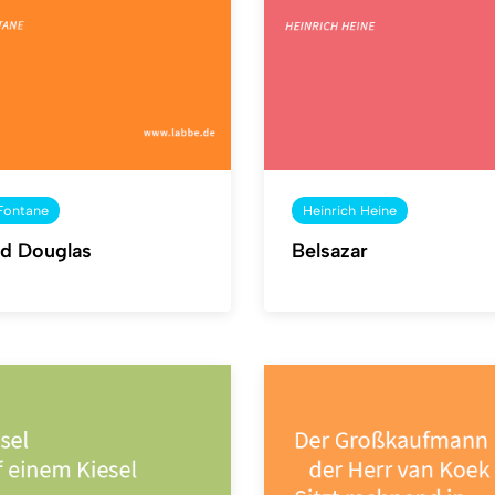
Fontane
Heinrich Heine
ld Douglas
Belsazar