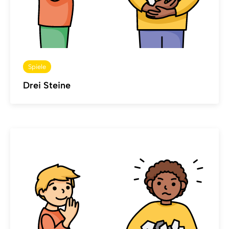
Spiele
Drei Steine