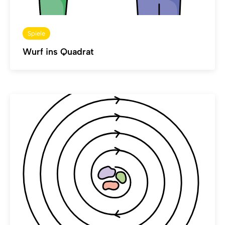
Spiele
Wurf ins Quadrat