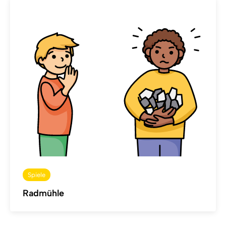
Spiele
Radmühle