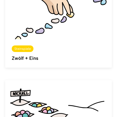
Steinspiele
Zwölf + Eins