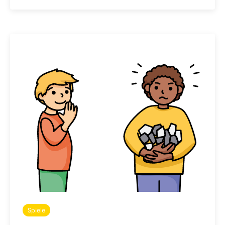
Spiele