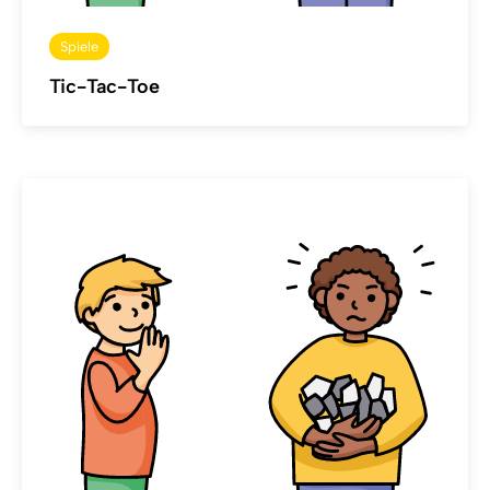
Spiele
Tic-Tac-Toe