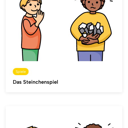
Spiele
Das Steinchenspiel