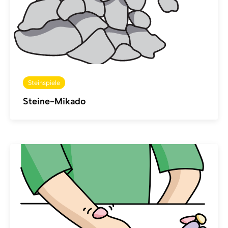
Steinspiele
Steine-Mikado