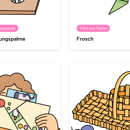
ngspapier
Tiere aus Papier
tungspalme
Frosch