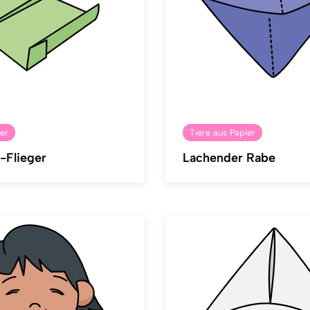
er
Tiere aus Papier
-Flieger
Lachender Rabe