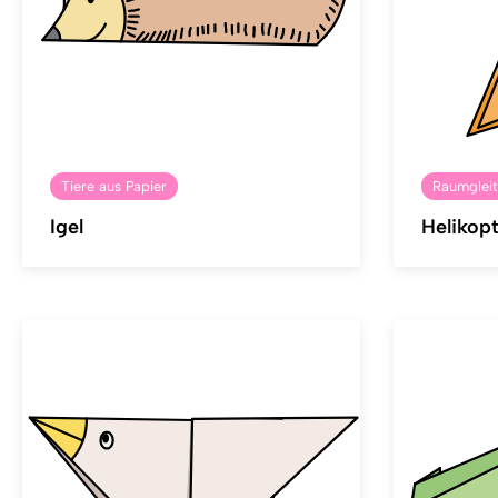
Tiere aus Papier
Raumgleit
Igel
Helikop