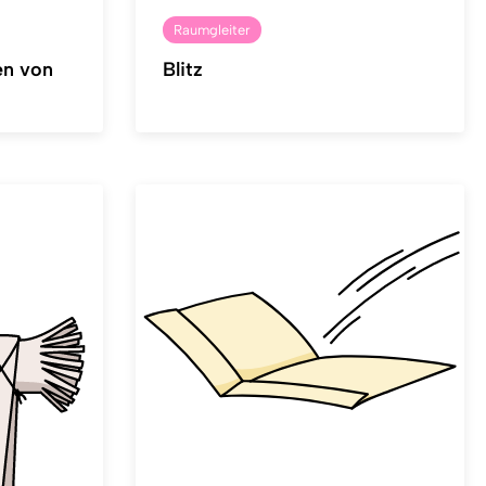
Raumgleiter
en von
Blitz