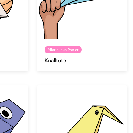
Allerlei aus Papier
Knalltüte