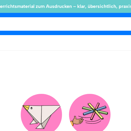
errichtsmaterial zum Ausdrucken – klar, übersichtlich, praxi