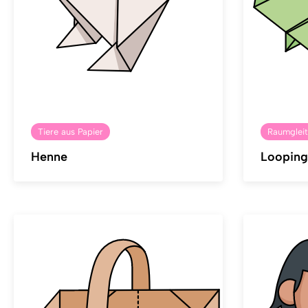
Tiere aus Papier
Raumgleit
Henne
Looping