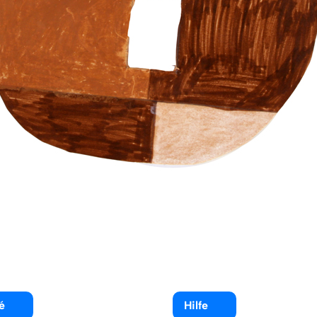
é
Hilfe