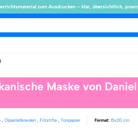
errichtsmaterial zum Ausdrucken – klar, übersichtlich, praxi
i
ikanische Maske von Daniel
e
,
Ölpastellkreiden
,
Filzstifte
,
Tonpapier
Format:
15x20 cm