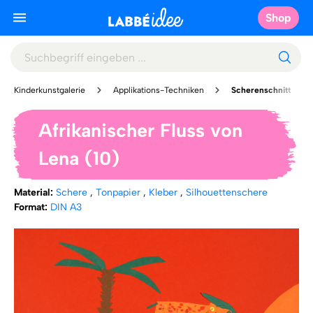
Shop
Kinderkunstgalerie
Applikations-Techniken
Scherenschnitt
Afrikanischer Fluss von
Lena (10)
Material:
Schere
,
Tonpapier
,
Kleber
,
Silhouettenschere
Format:
DIN A3