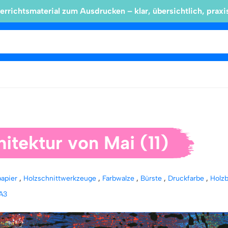
errichtsmaterial zum Ausdrucken – klar, übersichtlich, praxi
itektur von Mai (11)
papier
,
Holzschnittwerkzeuge
,
Farbwalze
,
Bürste
,
Druckfarbe
,
Holzb
A3