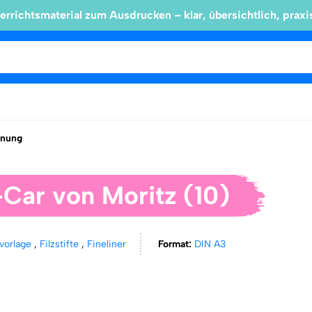
errichtsmaterial zum Ausdrucken – klar, übersichtlich, praxi
hnung
-Car von Moritz (10)
vorlage
,
Filzstifte
,
Fineliner
Format:
DIN A3