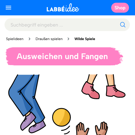
Shop
Spielideen
Draußen spielen
Wilde Spiele
Ausweichen und Fangen