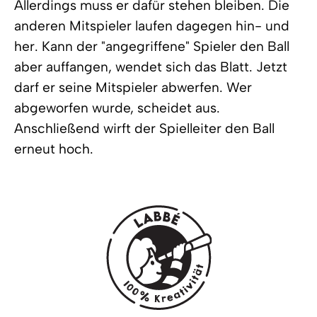
Allerdings muss er dafür stehen bleiben. Die
anderen Mitspieler laufen dagegen hin- und
her. Kann der "angegriffene" Spieler den Ball
aber auffangen, wendet sich das Blatt. Jetzt
darf er seine Mitspieler abwerfen. Wer
abgeworfen wurde, scheidet aus.
Anschließend wirft der Spielleiter den Ball
erneut hoch.