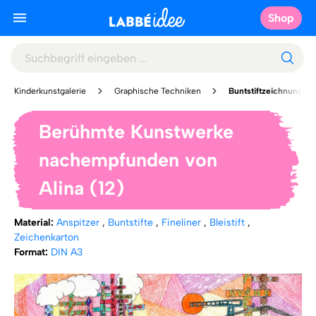
Shop
Kinderkunstgalerie
Graphische Techniken
Buntstiftzeichnung
Berühmte Kunstwerke
nachempfunden von
Alina (12)
Material:
Anspitzer
,
Buntstifte
,
Fineliner
,
Bleistift
,
Zeichenkarton
Format:
DIN A3