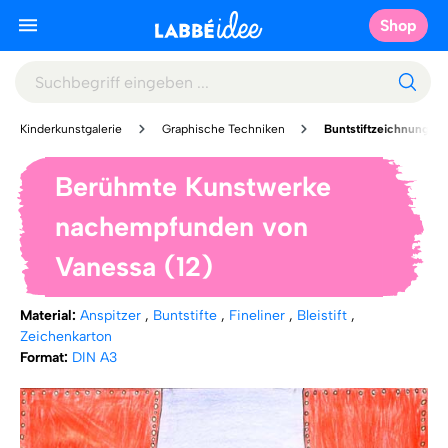
Shop
Kinderkunstgalerie
Graphische Techniken
Buntstiftzeichnung
Berühmte Kunstwerke
nachempfunden von
Vanessa (12)
Material:
Anspitzer
,
Buntstifte
,
Fineliner
,
Bleistift
,
Zeichenkarton
Format:
DIN A3