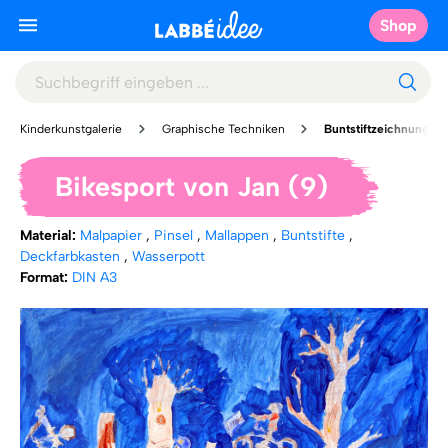
Shop
Kinderkunstgalerie
Graphische Techniken
Buntstiftzeichnung
Bikesport von Jan (9)
Material:
Malpapier
,
Pinsel
,
Mallappen
,
Buntstifte
,
Deckfarbkasten
,
Wasserpott
Format:
DIN A3