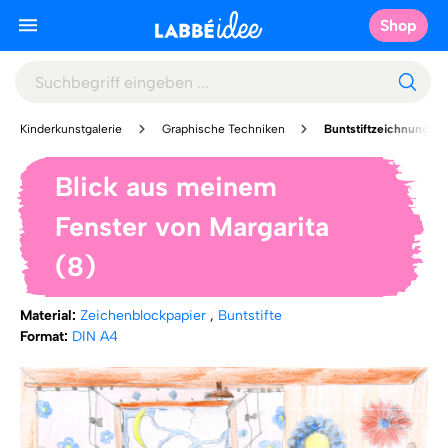
Shop
Kinderkunstgalerie
Graphische Techniken
Buntstiftzeichnung
Blick aus meinem
Fenster von Margarita
(8)
Material:
Zeichenblockpapier
,
Buntstifte
Format:
DIN A4