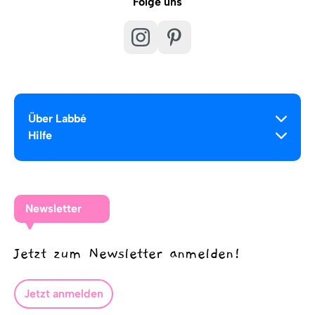
Folge uns
Über Labbé
Hilfe
Newsletter
Jetzt zum Newsletter anmelden!
Jetzt anmelden