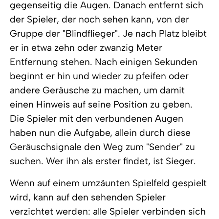
gegenseitig die Augen. Danach entfernt sich
der Spieler, der noch sehen kann, von der
Gruppe der "Blindflieger". Je nach Platz bleibt
er in etwa zehn oder zwanzig Meter
Entfernung stehen. Nach einigen Sekunden
beginnt er hin und wieder zu pfeifen oder
andere Geräusche zu machen, um damit
einen Hinweis auf seine Position zu geben.
Die Spieler mit den verbundenen Augen
haben nun die Aufgabe, allein durch diese
Geräuschsignale den Weg zum "Sender" zu
suchen. Wer ihn als erster findet, ist Sieger.
Wenn auf einem umzäunten Spielfeld gespielt
wird, kann auf den sehenden Spieler
verzichtet werden: alle Spieler verbinden sich