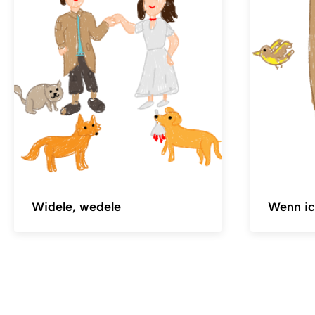
Widele, wedele
Wenn ic