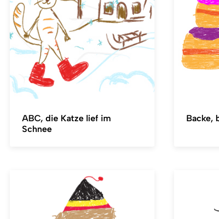
ABC, die Katze lief im
Backe, 
Schnee