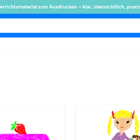
errichtsmaterial zum Ausdrucken – klar, übersichtlich, praxi