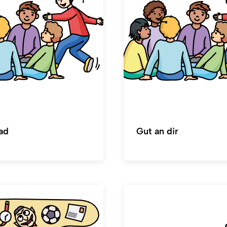
ad
Gut an dir