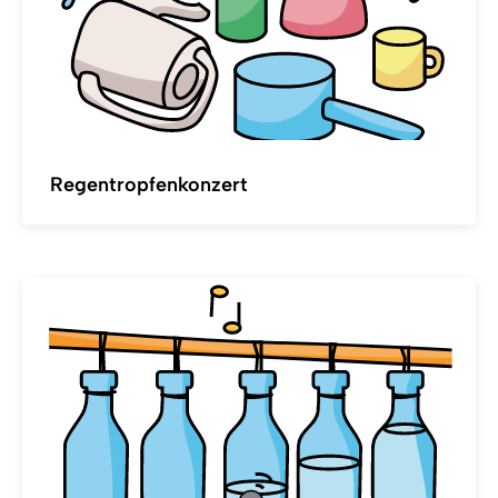
Regentropfenkonzert