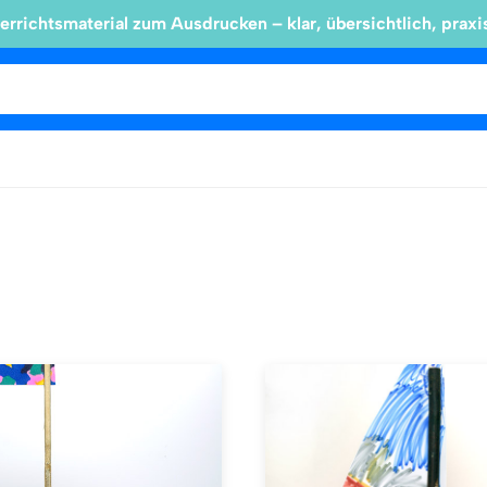
errichtsmaterial zum Ausdrucken – klar, übersichtlich, praxi