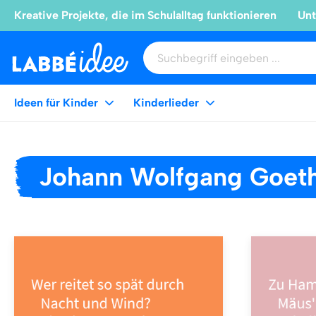
Kreative Projekte, die im Schulalltag funktionieren
Unt
Ideen für Kinder
Kinderlieder
Johann Wolfgang Goet