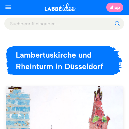
Shop
Lambertuskirche und
Rheinturm in Düsseldorf