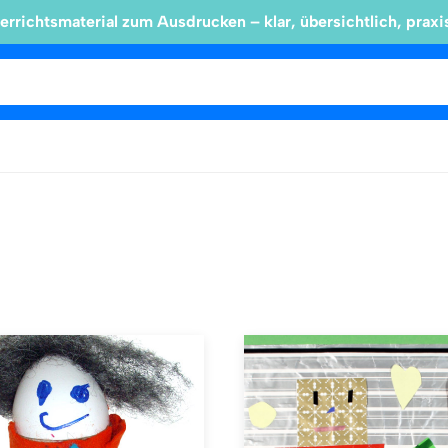
errichtsmaterial zum Ausdrucken – klar, übersichtlich, praxi