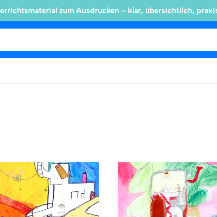
errichtsmaterial zum Ausdrucken – klar, übersichtlich, praxi