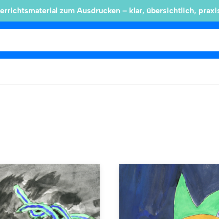
errichtsmaterial zum Ausdrucken – klar, übersichtlich, praxi