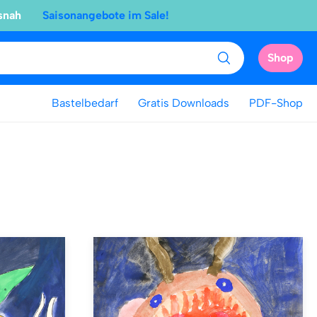
snah
Saisonangebote im Sale!
Shop
Bastelbedarf
Gratis Downloads
PDF-Shop