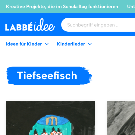
Kreative Projekte, die im Schulalltag funktionieren
Unt
Ideen für Kinder
Kinderlieder
Tiefseefisch