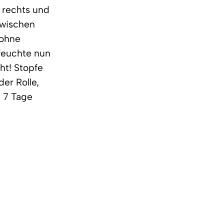
h rechts und
zwischen
Bohne
efeuchte nun
ht! Stopfe
er Rolle,
h 7 Tage