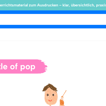
errichtsmaterial zum Ausdrucken – klar, übersichtlich, praxi
le of pop