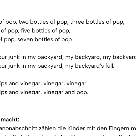
of pop, two bottles of pop, three bottles of pop,
 of pop, five bottles of pop,
of pop, seven bottles of pop.
our junk in my backyard, my backyard, my backyar
our junk in my backyard, my backyard's full.
ips and vinegar, vinegar, vinegar.
ips and vinegar, vinegar and pop.
emacht:
anonabschnitt zählen die Kinder mit den Fingern mi