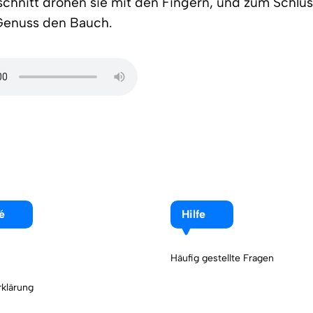
chnitt drohen sie mit den Fingern, und zum Schlus
 Genuss den Bauch.
é
Hilfe
Häufig gestellte Fragen
klärung