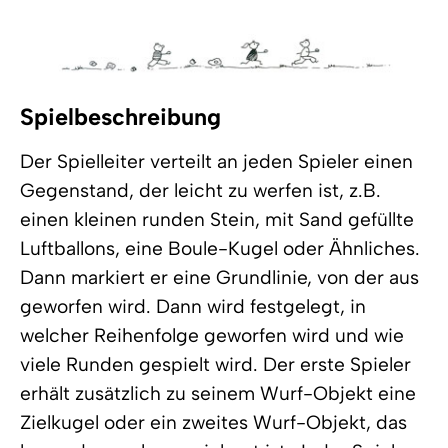
Spielbeschreibung
Der Spielleiter verteilt an jeden Spieler einen
Gegenstand, der leicht zu werfen ist, z.B.
einen kleinen runden Stein, mit Sand gefüllte
Luftballons, eine Boule-Kugel oder Ähnliches.
Dann markiert er eine Grundlinie, von der aus
geworfen wird. Dann wird festgelegt, in
welcher Reihenfolge geworfen wird und wie
viele Runden gespielt wird. Der erste Spieler
erhält zusätzlich zu seinem Wurf-Objekt eine
Zielkugel oder ein zweites Wurf-Objekt, das