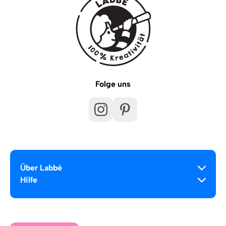
Folge uns
Über Labbé
Hilfe