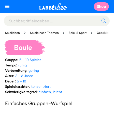
Shop
Spielideen
Spiele nach Themen
Spiel & Sport
Geschicklic
Boule
Gruppe:
5 - 10 Spieler
Tempo:
ruhig
Vorbereitung:
gering
Alter:
3 - 6 Jahre
Dauer:
5 - 10
Spielcharakter:
konzentriert
Schwierigkeitsgrad:
einfach, leicht
Einfaches Gruppen-Wurfspiel