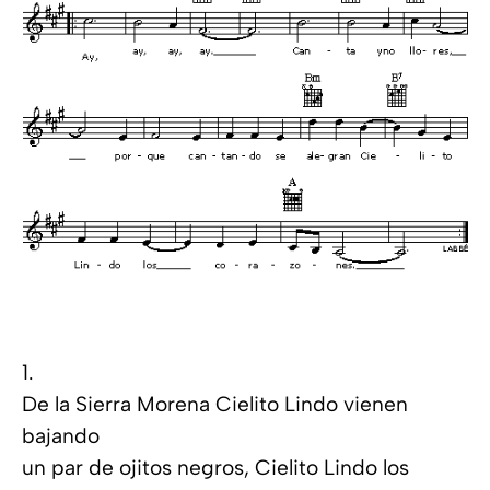
1.
De la Sierra Morena Cielito Lindo vienen
bajando
un par de ojitos negros, Cielito Lindo los