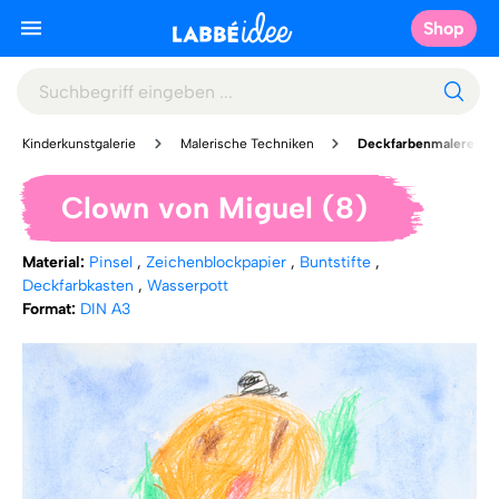
Shop
Kinderkunstgalerie
Malerische Techniken
Deckfarbenmalerei
Clown von Miguel (8)
Material:
Pinsel
,
Zeichenblockpapier
,
Buntstifte
,
Deckfarbkasten
,
Wasserpott
Format:
DIN A3