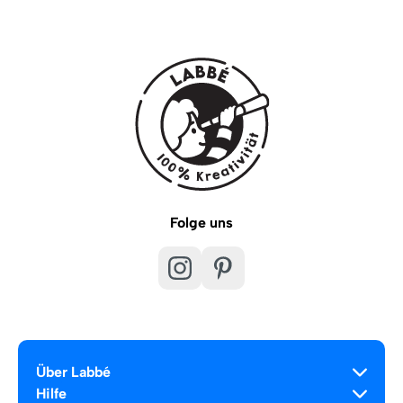
Folge uns
Über Labbé
Hilfe