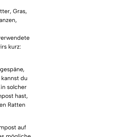
ter, Gras,
lanzen,
 verwendete
s kurz:
ägespäne,
e kannst du
in solcher
post hast,
nen Ratten
ompost auf
les mögliche