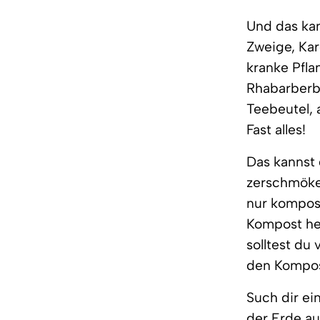
Und das kan
Zweige, Kar
kranke Pfla
Rhabarberbl
Teebeutel, 
Fast alles!
Das kannst
zerschmöker
nur kompos
Kompost he
solltest du
den Kompos
Such dir ei
der Erde au