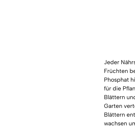
Jeder Nährs
Früchten be
Phosphat h
für die Pfl
Blättern un
Garten vert
Blättern en
wachsen um