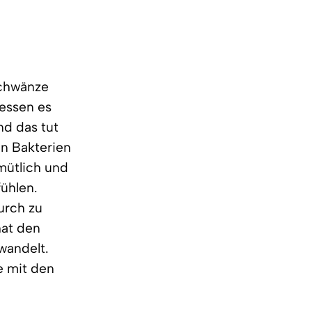
schwänze
ressen es
nd das tut
en Bakterien
mütlich und
fühlen.
urch zu
hat den
wandelt.
fe mit den