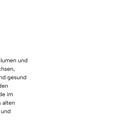
 Blumen und
chsen,
ind gesund
 den
de im
 alten
l und