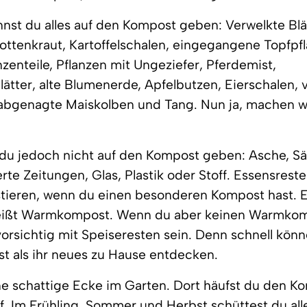
nst du alles auf den Kompost geben: Verwelkte Blät
ottenkraut, Kartoffelschalen, eingegangene Topfpf
nzenteile, Pflanzen mit Ungeziefer, Pferdemist,
ätter, alte Blumenerde, Apfelbutzen, Eierschalen,
abgenagte Maiskolben und Tang. Nun ja, machen wir
 du jedoch nicht auf den Kompost geben: Asche, S
te Zeitungen, Glas, Plastik oder Stoff. Essensrest
tieren, wenn du einen besonderen Kompost hast. E
ißt Warmkompost. Wenn du aber keinen Warmkom
 vorsichtig mit Speiseresten sein. Denn schnell kön
t als ihr neues zu Hause entdecken.
ne schattige Ecke im Garten. Dort häufst du den K
f. Im Frühling, Sommer und Herbst schüttest du al