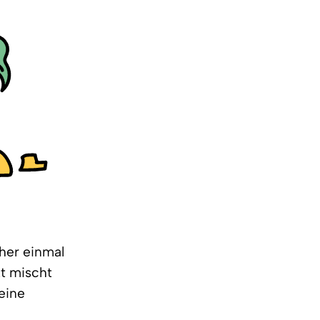
her einmal
tt mischt
eine