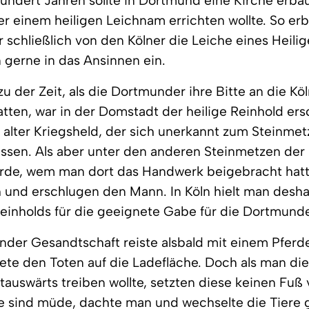
hundert Jahren sollte in Dortmund eine Kirche erba
r einem heiligen Leichnam errichten wollte. So er
schließlich von den Kölner die Leiche eines Heilig
n gerne in das Ansinnen ein.
u der Zeit, als die Dortmunder ihre Bitte an die Kö
atten, war in der Domstadt der heilige Reinhold er
 alter Kriegsheld, der sich unerkannt zum Steinmet
assen. Als aber unter den anderen Steinmetzen der 
rde, wem man dort das Handwerk beigebracht hat
h und erschlugen den Mann. In Köln hielt man desh
inholds für die geeignete Gabe für die Dortmunde
der Gesandtschaft reiste alsbald mit einem Pferd
ete den Toten auf die Ladefläche. Doch als man di
tauswärts treiben wollte, setzten diese keinen Fuß
ie sind müde, dachte man und wechselte die Tiere