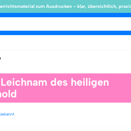
errichtsmaterial zum Ausdrucken – klar, übersichtlich, praxi
n
 Leichnam des heiligen
nold
bekannt