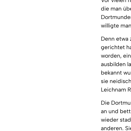
Vor vielen 
die man übe
Dortmunder 
willigte ma
Denn etwa z
gerichtet h
worden, ein
ausbilden l
bekannt wu
sie neidisc
Leichnam Re
Die Dortmun
an und bett
wieder stad
anderen. S