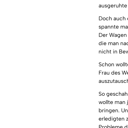
ausgeruhte 
Doch auch 
spannte man
Der Wagen b
die man nac
nicht in B
Schon wollt
Frau des We
auszutausch
So geschah 
wollte man 
bringen. Un
erledigten 
Probleme d