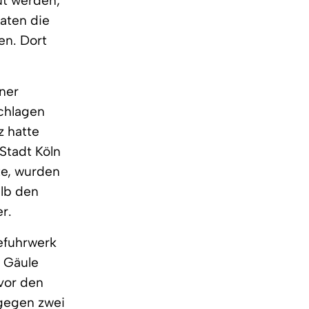
ut werden,
baten die
en. Dort
lner
schlagen
z hatte
Stadt Köln
te, wurden
alb den
r.
efuhrwerk
e Gäule
 vor den
 gegen zwei