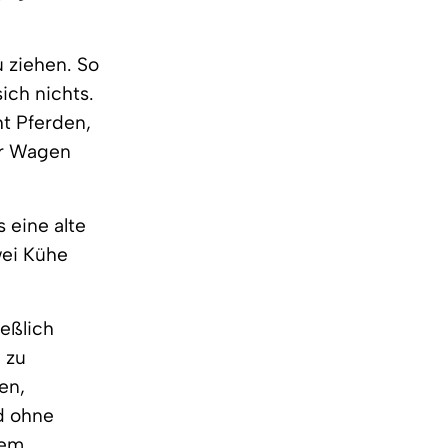
 ziehen. So
ich nichts.
ht Pferden,
er Wagen
 eine alte
wei Kühe
eßlich
 zu
en,
d ohne
dem