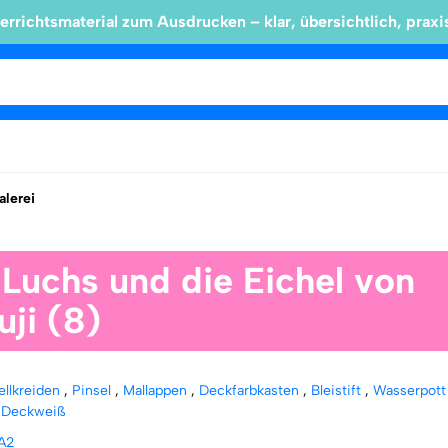
errichtsmaterial zum Ausdrucken – klar, übersichtlich, praxi
lerei
 Luchs und die Eichel von
ji (8)
ellkreiden
,
Pinsel
,
Mallappen
,
Deckfarbkasten
,
Bleistift
,
Wasserpot
,
Deckweiß
A2