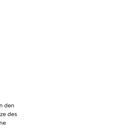
in den
tze des
ine