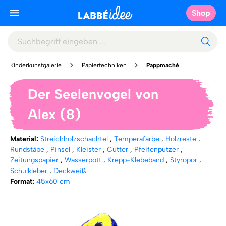
Shop
Kinderkunstgalerie
Papiertechniken
Pappmaché
Der Seelenvogel von
Alex (8)
Material:
Streichholzschachtel
,
Temperafarbe
,
Holzreste
,
Rundstäbe
,
Pinsel
,
Kleister
,
Cutter
,
Pfeifenputzer
,
Zeitungspapier
,
Wasserpott
,
Krepp-Klebeband
,
Styropor
,
Schulkleber
,
Deckweiß
Format:
45x60 cm