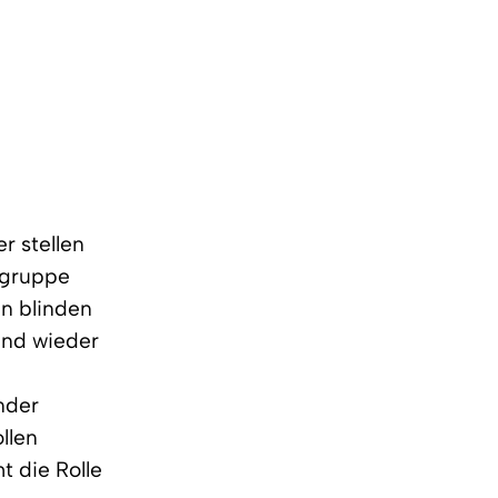
er stellen
ergruppe
en blinden
und wieder
e
nder
llen
t die Rolle