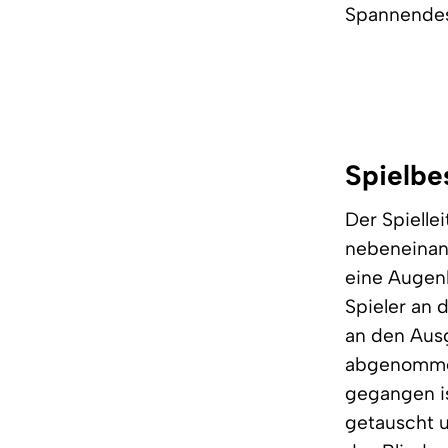
Spannendes
Spielbe
Der Spiellei
nebeneinand
eine Augenb
Spieler an
an den Aus
abgenommen
gegangen i
getauscht u