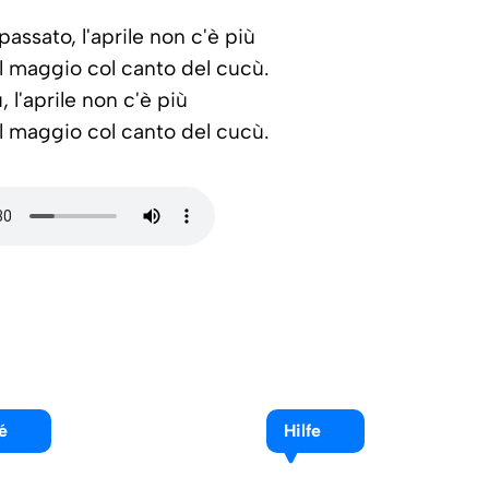
passato, l'aprile non c'è più
il maggio col canto del cucù.
 l'aprile non c'è più
il maggio col canto del cucù.
é
Hilfe