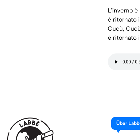
L'inverno è 
è ritornato 
Cucù, Cucù,
è ritornato 
Über Labb