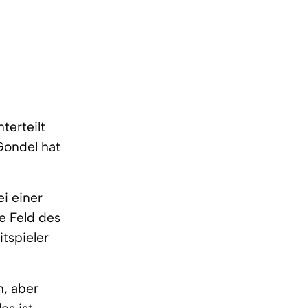
terteilt
Gondel hat
ei einer
e Feld des
tspieler
n, aber