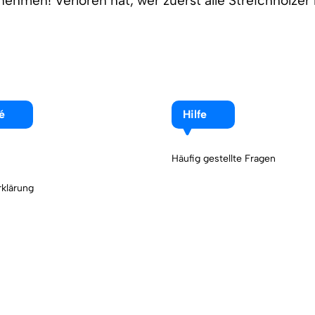
ehmen! Verloren hat, wer zuerst alle Streichhölzer l
é
Hilfe
Häufig gestellte Fragen
klärung