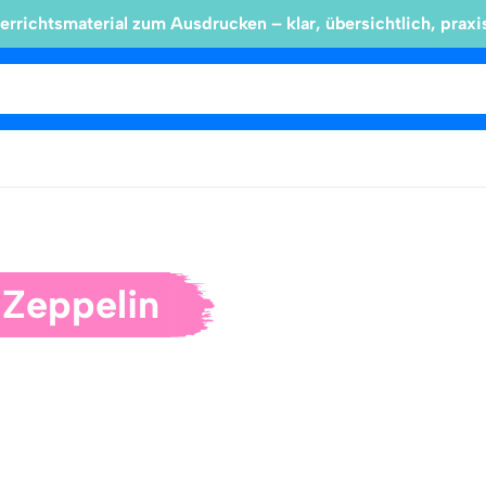
errichtsmaterial zum Ausdrucken – klar, übersichtlich, praxi
 Zeppelin