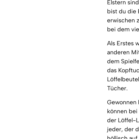
Elstern sin
bist du die 
erwischen z
bei dem vie
Als Erstes 
anderen Mit
dem Spielfe
das Kopftuc
Löffelbeute
Tücher.
Gewonnen ha
können bei 
der Löffel-
jeder, der 
höllisch au