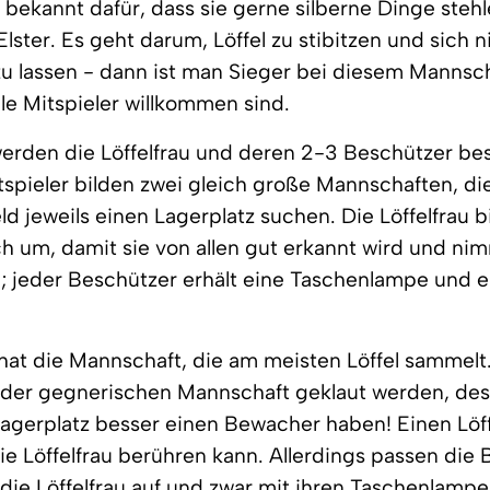
d bekannt dafür, dass sie gerne silberne Dinge stehl
Elster. Es geht darum, Löffel zu stibitzen und sich n
u lassen - dann ist man Sieger bei diesem Mannsch
le Mitspieler willkommen sind.
werden die Löffelfrau und deren 2-3 Beschützer be
spieler bilden zwei gleich große Mannschaften, die
ld jeweils einen Lagerplatz suchen. Die Löffelfrau b
h um, damit sie von allen gut erkannt wird und ni
l; jeder Beschützer erhält eine Taschenlampe und e
t die Mannschaft, die am meisten Löffel sammelt.
der gegnerischen Mannschaft geklaut werden, desh
Lagerplatz besser einen Bewacher haben! Einen Löff
die Löffelfrau berühren kann. Allerdings passen die
f die Löffelfrau auf und zwar mit ihren Taschenlampe