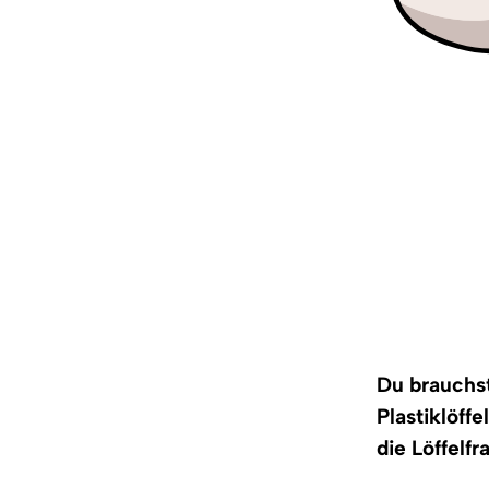
Du brauchst
Plastiklöff
die Löffelfr