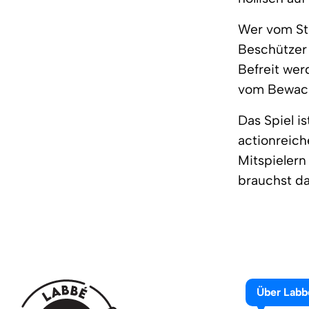
Wer vom Str
Beschützer 
Befreit wer
vom Bewach
Das Spiel is
actionreich
Mitspielern
brauchst d
Über Labb