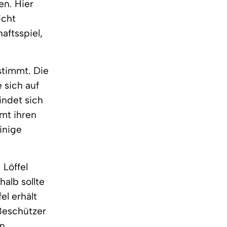
en. Hier
icht
aftsspiel,
stimmt. Die
 sich auf
indet sich
mmt ihren
inige
 Löffel
alb sollte
el erhält
 Beschützer
n.