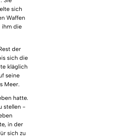
. Sie
lte sich
en Waffen
 ihm die
Rest der
is sich die
e kläglich
uf seine
s Meer.
eben hatte.
 stellen -
geben
e, in der
ür sich zu