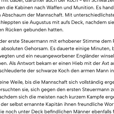
mit dabei, darunter auch der Koch - ein Schwarzer
n die Kabinen nach Waffen und Munition. Es hande
n Abschaum der Mannschaft. Mit unterschiedlichst
hleppten sie Augustus mit aufs Deck, nachdem sie
en Rücken gebunden hatten.
 der erste Steuermann mit erhobener Stimme dem 
absoluten Gehorsam. Es dauerte einige Minuten, b
egten und ein neuangeworbener Engländer winselt
en. Als Antwort bekam er einen Hieb mit der Axt a
 schleuderte der schwarze Koch den armen Mann in
eine Weile, bis die Mannschaft sich vollständig erg
ersuchten sie, sich gegen den ersten Steuermann zu
 Nachdem sich die meisten nach kurzem Kampfe er
 der selbst ernannte Kapitän ihnen freundliche Wort
ie noch unter Deck befindlichen Männer ebenfalls f