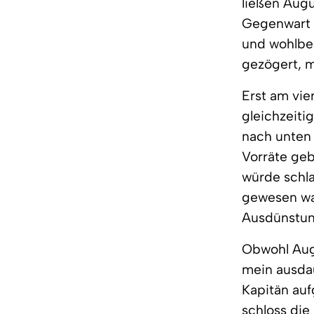
ließen Aug
Gegenwart 
und wohlbeh
gezögert, m
Erst am vie
gleichzeiti
nach unten 
Vorräte geb
würde schla
gewesen war
Ausdünstung
Obwohl Augu
mein ausda
Kapitän auf
schloss die