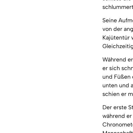
schlummerte
Seine Aufm
von der ang
Kajütentür 
Gleichzeiti
Während er 
er sich sch
und Füßen g
unten und a
schien er m
Der erste S
während er
Chronomete