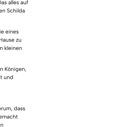
as alles auf
en Schilda
ie eines
 Hause zu
m kleinen
en Königen,
st und
herum, dass
gemacht
en