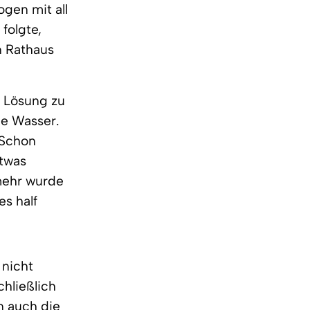
ogen mit all
folgte,
n Rathaus
e Lösung zu
wie Wasser.
 Schon
etwas
 mehr wurde
es half
 nicht
chließlich
n auch die