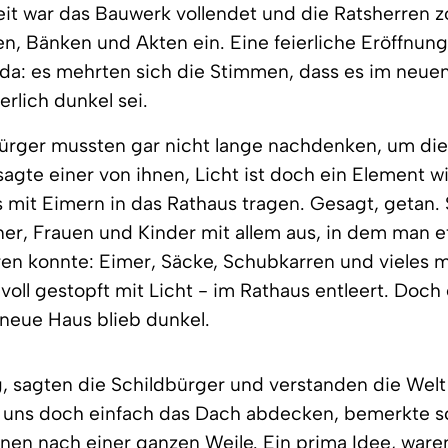
eit war das Bauwerk vollendet und die Ratsherren z
en, Bänken und Akten ein. Eine feierliche Eröffnung 
da: es mehrten sich die Stimmen, dass es im neue
erlich dunkel sei.
bürger mussten gar nicht lange nachdenken, um di
, sagte einer von ihnen, Licht ist doch ein Element 
s mit Eimern in das Rathaus tragen. Gesagt, getan.
er, Frauen und Kinder mit allem aus, in dem man 
ren konnte: Eimer, Säcke, Schubkarren und vieles
 voll gestopft mit Licht - im Rathaus entleert. Doch 
 neue Haus blieb dunkel.
, sagten die Schildbürger und verstanden die Welt
t uns doch einfach das Dach abdecken, bemerkte s
hnen nach einer ganzen Weile. Ein prima Idee, ware