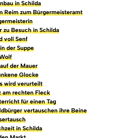
anbau in Schilda
em Reim zum Bürgermeisteramt
germeisterin
r zu Besuch in Schilda
d voll Senf
 in der Suppe
 Wolf
 auf der Mauer
sunkene Glocke
s wird verurteilt
z am rechten Fleck
terricht für einen Tag
ildbürger vertauschen ihre Beine
sertausch
chzeit in Schilda
 den Markt