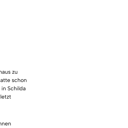
thaus zu
hatte schon
 in Schilda
letzt
innen