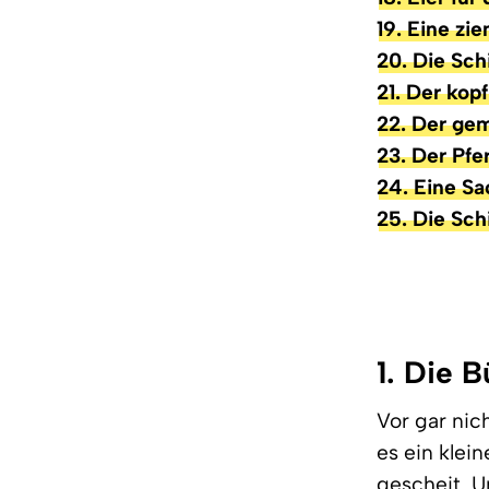
19. Eine zi
20. Die Sch
21. Der kop
22. Der ge
23. Der Pfe
24. Eine Sa
25. Die Sch
1. Die 
Vor gar nich
es ein klei
gescheit. 