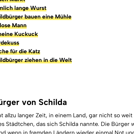
emlich lange Wurst
ildbürger bauen eine Mühle
flose Mann
meine Kuckuck
rdekuss
che für die Katz
ildbürger ziehen in die Welt
Bürger von Schilda
t allzu langer Zeit, in einem Land, gar nicht so wei
nes Städtchen, das sich Schilda nannte. Die Bürger 
Und wenn in fremden Ländern wieder einmal Not un