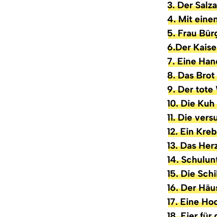
3. Der Salz
4. Mit ein
5. Frau Bür
6.Der Kaise
7. Eine Han
8. Das Brot
9. Der tote
10. Die Kuh
11. Die ver
12. Ein Kreb
13. Das Her
14. Schulun
15. Die Sch
16. Der Häu
17. Eine Ho
18. Eier für