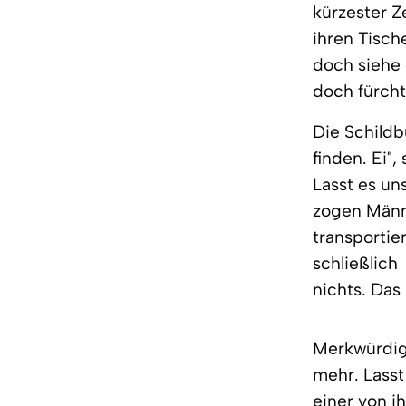
kürzester Z
ihren Tisch
doch siehe 
doch fürcht
Die Schild
finden. Ei"
Lasst es un
zogen Männ
transportie
schließlich 
nichts. Das
Merkwürdig
mehr. Lass
einer von i