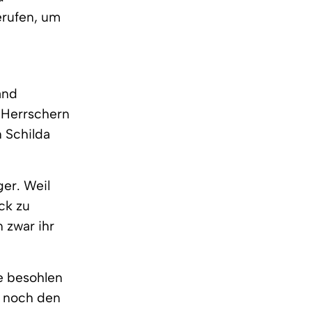
erufen, um
and
n Herrschern
n Schilda
ger. Weil
ck zu
 zwar ihr
e besohlen
h noch den