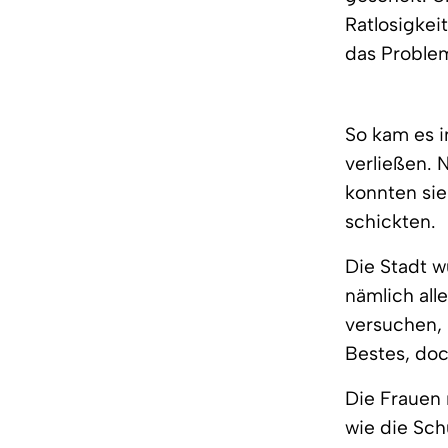
Ratlosigkei
das Problem
So kam es 
verließen. 
konnten sie
schickten.
Die Stadt w
nämlich all
versuchen, 
Bestes, doch
Die Frauen 
wie die Sch