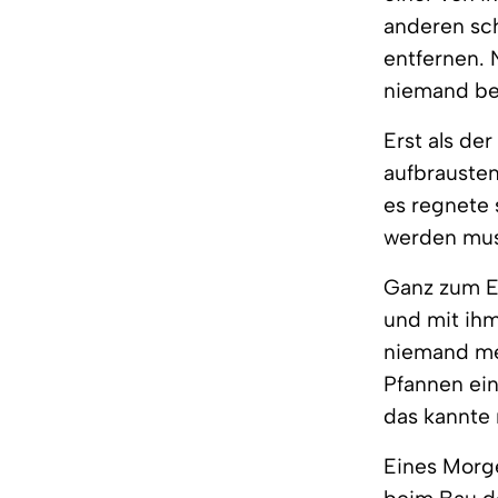
anderen sc
entfernen. 
niemand be
Erst als d
aufbrauste
es regnete 
werden mus
Ganz zum Er
und mit ih
niemand meh
Pfannen ein
das kannte 
Eines Morge