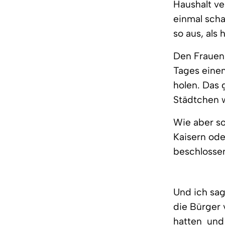
Haushalt ve
einmal scha
so aus, als
Den Frauen 
Tages eine
holen. Das 
Städtchen w
Wie aber so
Kaisern ode
beschlossen
Und ich sag
die Bürger
hatten  un