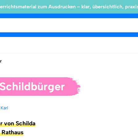
errichtsmaterial zum Ausdrucken – klar, übersichtlich, praxi
r
 Schildbürger
 Karl
er von Schilda
e Rathaus