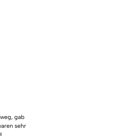
t weg, gab
waren sehr
d