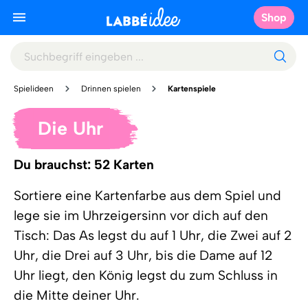
Shop
Spielideen
Drinnen spielen
Kartenspiele
Die Uhr
Du brauchst: 52 Karten
Sortiere eine Kartenfarbe aus dem Spiel und
lege sie im Uhrzeigersinn vor dich auf den
Tisch: Das As legst du auf 1 Uhr, die Zwei auf 2
Uhr, die Drei auf 3 Uhr, bis die Dame auf 12
Uhr liegt, den König legst du zum Schluss in
die Mitte deiner Uhr.