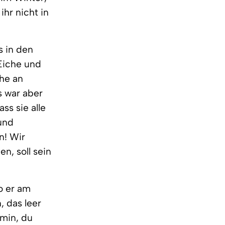
hr nicht in
s in den
Eiche und
he an
s war aber
ss sie alle
 und
n! Wir
n, soll sein
wo er am
, das leer
amin, du