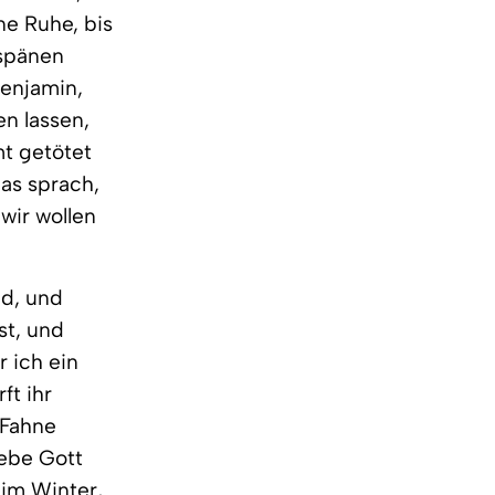
ine Ruhe, bis
lspänen
Benjamin,
en lassen,
mt getötet
das sprach,
 wir wollen
ld, und
st, und
 ich ein
ft ihr
 Fahne
iebe Gott
 im Winter,