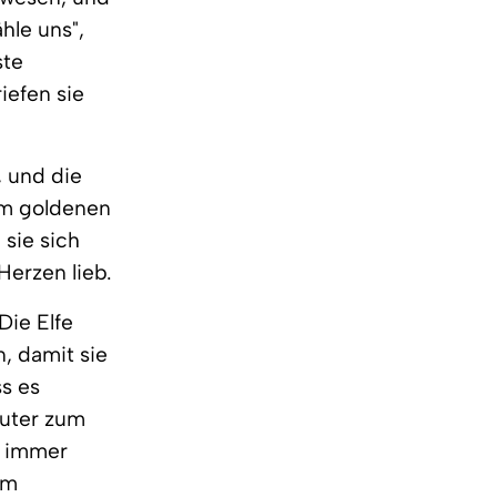
hle uns",
ste
iefen sie
, und die
em goldenen
 sie sich
Herzen lieb.
Die Elfe
, damit sie
s es
äuter zum
t immer
im