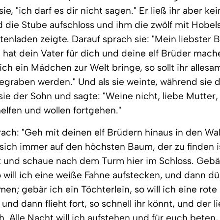
ie, "ich darf es dir nicht sagen." Er ließ ihr aber ke
d die Stube aufschloss und ihm die zwölf mit Hobe
otenladen zeigte. Darauf sprach sie: "Mein liebster 
 hat dein Vater für dich und deine elf Brüder mach
ch ein Mädchen zur Welt bringe, so sollt ihr allesa
egraben werden." Und als sie weinte, während sie 
 sie der Sohn und sagte: "Weine nicht, liebe Mutter,
elfen und wollen fortgehen."
rach: "Geh mit deinen elf Brüdern hinaus in den Wa
 sich immer auf den höchsten Baum, der zu finden i
 und schaue nach dem Turm hier im Schloss. Gebär
o will ich eine weiße Fahne aufstecken, und dann dür
n; gebär ich ein Töchterlein, so will ich eine rote
und dann flieht fort, so schnell ihr könnt, und der l
. Alle Nacht will ich aufstehen und für euch beten,