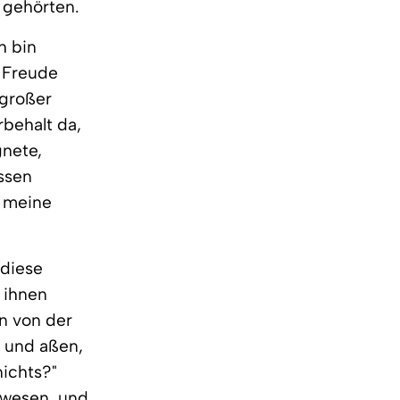
n gehörten.
h bin
r Freude
 großer
rbehalt da,
gnete,
assen
t meine
 diese
t ihnen
rn von der
n und aßen,
nichts?"
gewesen, und