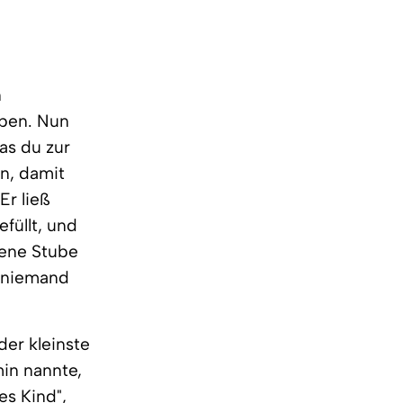
n
uben. Nun
as du zur
en, damit
Er ließ
füllt, und
sene Stube
, niemand
der kleinste
min nannte,
es Kind",