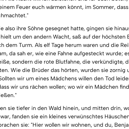
 einem Feuer euch wärmen könnt, im Sommer, dass i
chmachtet."
 also ihre Söhne gesegnet hatte, gingen sie hinau
 hielt um den andern Wacht, saß auf der höchsten 
h dem Turm. Als elf Tage herum waren und die Rei
m, da sah er, wie eine Fahne aufgesteckt wurde; e
eiße, sondern die rote Blutfahne, die verkündigte, da
lten. Wie die Brüder das hörten, wurden sie zornig
Sollten wir um eines Mädchens willen den Tod leide
ass wir uns rächen wollen; wo wir ein Mädchen finde
ließen."
en sie tiefer in den Wald hinein, und mitten drin, 
war, fanden sie ein kleines verwünschtes Häuschen
prachen sie: "Hier wollen wir wohnen, und du, Benj