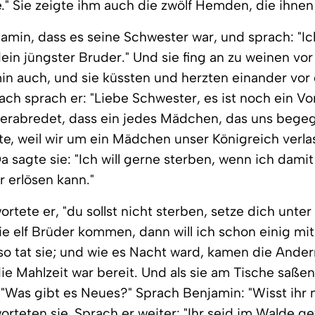
de." Sie zeigte ihm auch die zwölf Hemden, die ihne
amin, dass es seine Schwester war, und sprach: "Ic
ein jüngster Bruder." Und sie fing an zu weinen vo
n auch, und sie küssten und herzten einander vor
ach sprach er: "Liebe Schwester, es ist noch ein Vo
verabredet, dass ein jedes Mädchen, das uns bege
lte, weil wir um ein Mädchen unser Königreich verl
a sagte sie: "Ich will gerne sterben, wenn ich dami
r erlösen kann."
ortete er, "du sollst nicht sterben, setze dich unter
die elf Brüder kommen, dann will ich schon einig mi
so tat sie; und wie es Nacht ward, kamen die Ande
ie Mahlzeit war bereit. Und als sie am Tische saße
: "Was gibt es Neues?" Sprach Benjamin: "Wisst ihr 
worteten sie. Sprach er weiter: "Ihr seid im Walde 