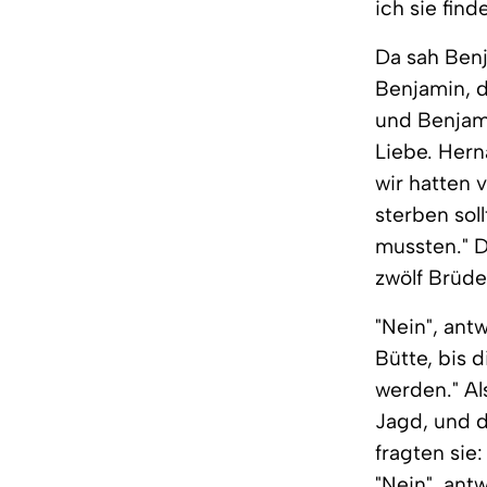
ich sie fin
Da sah Benj
Benjamin, d
und Benjami
Liebe. Hern
wir hatten 
sterben sol
mussten." D
zwölf Brüde
"Nein", antw
Bütte, bis 
werden." Al
Jagd, und d
fragten sie
"Nein", ant