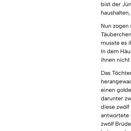
bist der Jü
haushalten,
Nun zogen s
Täuberchen,
musste es i
In dem Häu
ihnen nicht
Das Töchter
herangewac
einen golde
darunter z
diese zwölf
antwortete 
zwölf Brüde