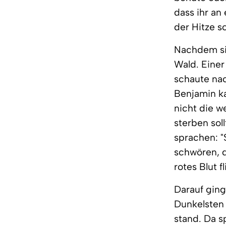
dass ihr an
der Hitze s
Nachdem sie
Wald. Einer
schaute nac
Benjamin ka
nicht die w
sterben sol
sprachen: "
schwören, d
rotes Blut f
Darauf ging
Dunkelsten 
stand. Da s