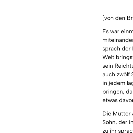
[von den B
Es war einm
miteinander
sprach der 
Welt brings
sein Reichtu
auch zwölf 
in jedem la
bringen, da
etwas davo
Die Mutter 
Sohn, der i
zu ihr spra