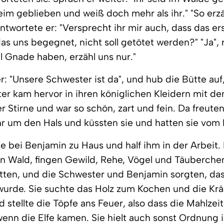
eim geblieben und weiß doch mehr als ihr." "So erzä
Antwortete er: "Versprecht ihr mir auch, dass das er
s uns begegnet, nicht soll getötet werden?" "Ja", r
oll Gnade haben, erzähl uns nur."
r: "Unsere Schwester ist da", und hub die Bütte auf
er kam hervor in ihren königlichen Kleidern mit d
r Stirne und war so schön, zart und fein. Da freuten
n ihr um den Hals und küssten sie und hatten sie vom 
ie bei Benjamin zu Haus und half ihm in der Arbeit. 
n Wald, fingen Gewild, Rehe, Vögel und Täuberchen
tten, und die Schwester und Benjamin sorgten, das
wurde. Sie suchte das Holz zum Kochen und die Kr
stellte die Töpfe ans Feuer, also dass die Mahlzei
 wenn die Elfe kamen. Sie hielt auch sonst Ordnung 