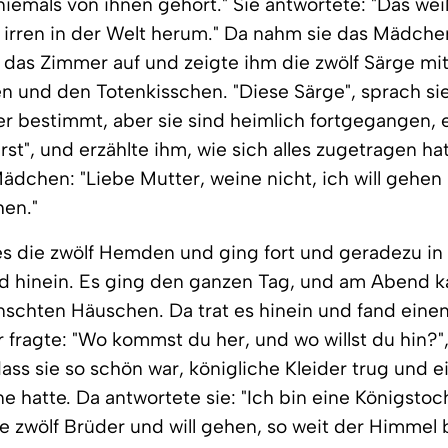
iemals von ihnen gehört." Sie antwortete: "Das wei
ie irren in der Welt herum." Da nahm sie das Mädch
 das Zimmer auf und zeigte ihm die zwölf Särge mi
 und den Totenkisschen. "Diese Särge", sprach sie
r bestimmt, aber sie sind heimlich fortgegangen, 
st", und erzählte ihm, wie sich alles zugetragen ha
ädchen: "Liebe Mutter, weine nicht, ich will gehe
hen."
s die zwölf Hemden und ging fort und geradezu in
d hinein. Es ging den ganzen Tag, und am Abend k
schten Häuschen. Da trat es hinein und fand eine
 fragte: "Wo kommst du her, und wo willst du hin?"
dass sie so schön war, königliche Kleider trug und e
rne hatte. Da antwortete sie: "Ich bin eine Königsto
 zwölf Brüder und will gehen, so weit der Himmel bl