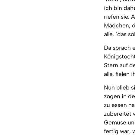
ich bin dah
riefen sie. 
Mädchen, da
alle, "das s
Da sprach e
Königstocht
Stern auf de
alle, fiele
Nun blieb s
zogen in de
zu essen ha
zubereitet 
Gemüse und 
fertig war,