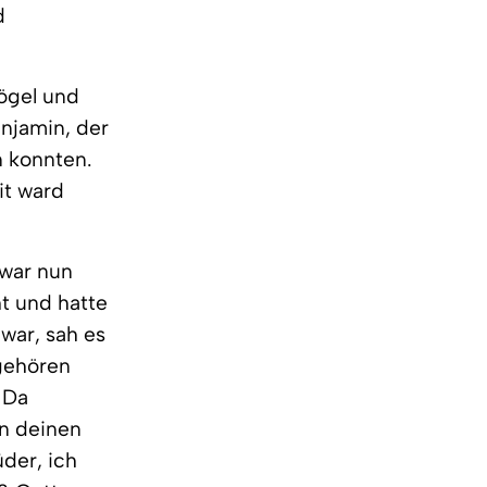
d
ögel und
njamin, der
n konnten.
it ward
 war nun
t und hatte
war, sah es
gehören
" Da
en deinen
der, ich