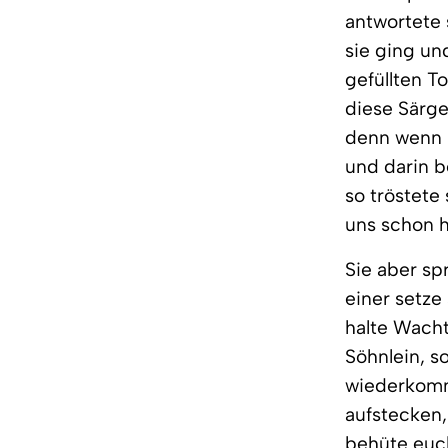
antwortete s
sie ging un
gefüllten T
diese Särge
denn wenn i
und darin b
so tröstete
uns schon h
Sie aber sp
einer setze
halte Wacht
Söhnlein, s
wiederkomme
aufstecken, 
behüte euch