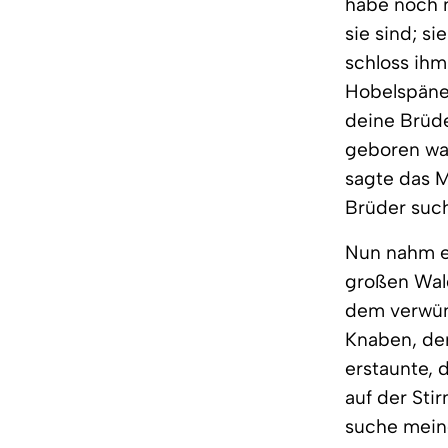
habe noch n
sie sind; s
schloss ihm
Hobelspänen
deine Brüde
geboren war
sagte das M
Brüder suc
Nun nahm e
großen Wal
dem verwün
Knaben, der
erstaunte, 
auf der Sti
suche meine