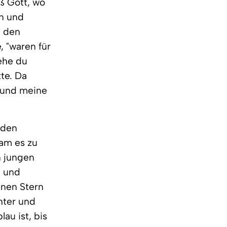
ß Gott, wo
en und
t den
, "waren für
ehe du
tte. Da
n und meine
 den
am es zu
n jungen
, und
inen Stern
chter und
au ist, bis