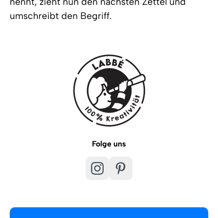
nennt, zieht nun den nächsten Zettel und
umschreibt den Begriff.
Folge uns