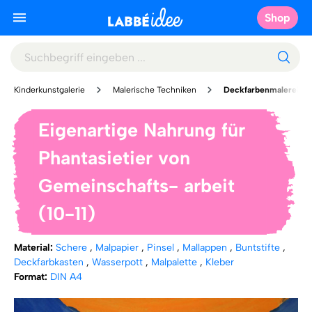
Shop
Kinderkunstgalerie
Malerische Techniken
Deckfarbenmalerei
Eigenartige Nahrung für
Phantasietier von
Gemeinschafts- arbeit
(10-11)
Material:
Schere
,
Malpapier
,
Pinsel
,
Mallappen
,
Buntstifte
,
Deckfarbkasten
,
Wasserpott
,
Malpalette
,
Kleber
Format:
DIN A4