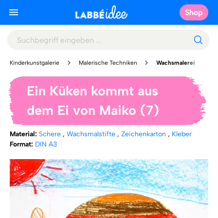
Shop
Kinderkunstgalerie
Malerische Techniken
Wachsmalerei
Ein Küken kommt aus
dem Ei von Maiko (7)
Material:
Schere
,
Wachsmalstifte
,
Zeichenkarton
,
Kleber
Format:
DIN A3